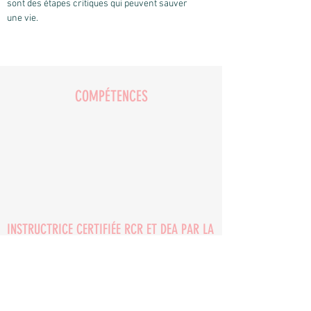
sont des étapes critiques qui peuvent sauver
une vie.
COMPÉTENCES
INSTRUCTRICE CERTIFIÉE RCR ET DEA PAR LA
FONDATION DES MALADIES DU CŒUR ET DE
L’AVC